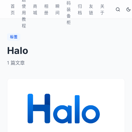
码
首
使
商
相
瞬
归
友
关
装
页
用
城
册
间
档
链
于
备
教
柜
程
标签
Halo
1
篇文章