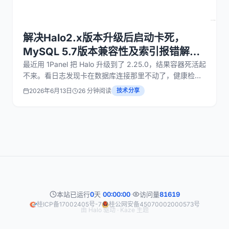
解决Halo2.x版本升级后启动卡死，
MySQL 5.7版本兼容性及索引报错解决
方案
最近用 1Panel 把 Halo 升级到了 2.25.0，结果容器死活起
不来。看日志发现卡在数据库连接那里不动了，健康检查
也一直超时。中间重启了几次，偶尔还会爆出 Duplicate
2026年6月13日
26 分钟阅读
技术分享
key name 'idx_xxx' 的索引重复错误。 折腾了一晚上，总
算把问题理顺了，记录一下给遇到同样问题的朋
本站已运行
0
天
00:00:00
·
访问量
81619
桂ICP备17002405号-7
桂公网安备45070002000573号
由
Halo
驱动 ·
Kaze
主题