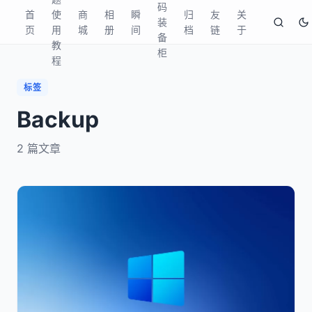
码
首
使
商
相
瞬
归
友
关
装
页
用
城
册
间
档
链
于
备
教
柜
程
标签
Backup
2
篇文章