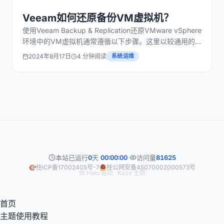
Veeam如何还原备份VM虚拟机？
使用Veeam Backup & Replication还原VMware vSphere
环境中的VM虚拟机通常遵循以下步骤。这里以较通用的
流程为例，具体操作可能会根据Veeam的版本有所不同，
2024年8月17日
4 分钟阅读
系统运维
请确保参考适用于您当前Veeam版本的官方文档。 1.导航
至备份作业 在Veeam的界面中，找到并展开相关的
本站已运行
0
天
00:00:00
·
访问量
81625
桂ICP备17002405号-7
桂公网安备45070002000573号
由
Halo
驱动 ·
Kaze
主题
首页
主题使用教程