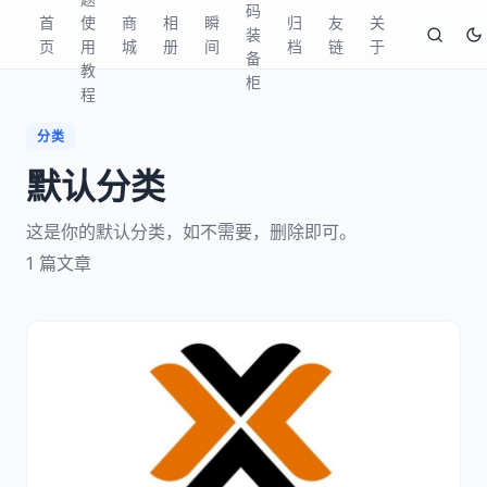
码
首
使
商
相
瞬
归
友
关
装
页
用
城
册
间
档
链
于
备
教
柜
程
分类
默认分类
这是你的默认分类，如不需要，删除即可。
1
篇文章