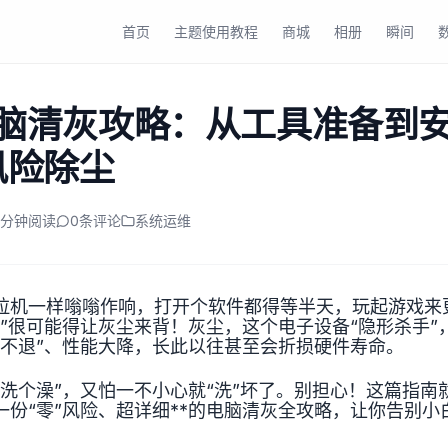
首页
主题使用教程
商城
相册
瞬间
电脑清灰攻略：从工具准备到
风险除尘
7 分钟阅读
0
条评论
系统运维
拉机一样嗡嗡作响，打开个软件都得等半天，玩起游戏来
锅”很可能得让灰尘来背！灰尘，这个电子设备“隐形杀手”
烧不退”、性能大降，长此以往甚至会折损硬件寿命。
“洗个澡”，又怕一不小心就“洗”坏了。别担心！这篇指南
一份“零”风险、超详细**的电脑清灰全攻略，让你告别