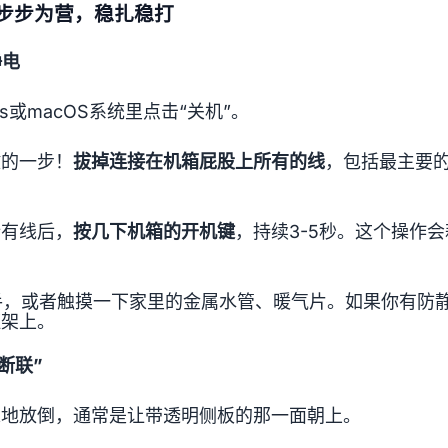
步步为营，稳扎稳打
静电
ws或macOS系统里点击“关机”。
键的一步！
拔掉连接在机箱屁股上所有的线
，包括最主要
所有线后，
按几下机箱的开机键
，持续3-5秒。这个操作
手，或者触摸一下家里的金属水管、暖气片。如果你有防
框架上。
断联”
稳地放倒，通常是让带透明侧板的那一面朝上。