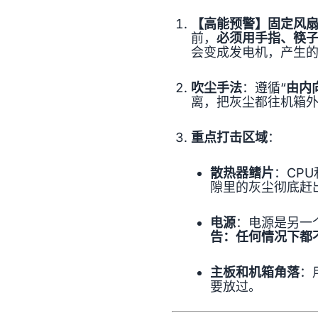
【高能预警】固定风
前，
必须用手指、筷
会变成发电机，产生
吹尘手法
：遵循“
由内
离，把灰尘都往机箱
重点打击区域
：
散热器鳍片
：CP
隙里的灰尘彻底赶
电源
：电源是另一
告：任何情况下都
主板和机箱角落
：
要放过。