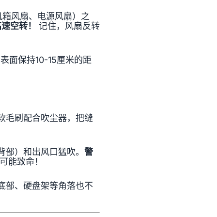
机箱风扇、电源风扇）之
高速空转！
记住，风扇反转
面保持10-15厘米的距
用软毛刷配合吹尘器，把缝
背部）和出风口猛吹。
警
可能致命！
底部、硬盘架等角落也不