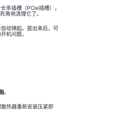
条插槽（PCIe插槽），
无死角地清理它了。
会自动弹起。拔出来后，可
的开机问题。
脂
。
后把散热器重新安装压紧即