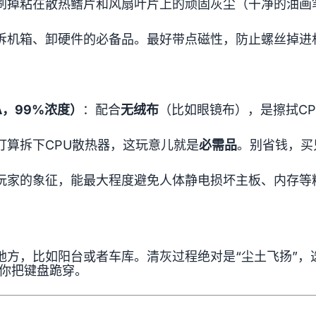
刷掉粘在散热鳍片和风扇叶片上的顽固灰尘（干净的油画
拆机箱、卸硬件的必备品。最好带点磁性，防止螺丝掉进
A，99%浓度）
：配合
无绒布
（比如眼镜布），是擦拭C
打算拆下CPU散热器，这玩意儿就是
必需品
。别省钱，买
玩家的象征，能最大程度避免人体静电损坏主板、内存等
地方，比如阳台或者车库。清灰过程绝对是“尘土飞扬”，
让你把键盘跪穿。