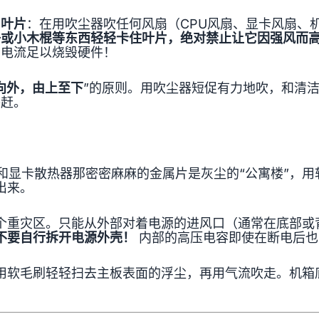
扇叶片
：在用吹尘器吹任何风扇（CPU风扇、显卡风扇、
子或小木棍等东西轻轻卡住叶片，绝对禁止让它因强风而
的电流足以烧毁硬件！
向外，由上至下
”的原则。用吹尘器短促有力地吹，和清洁表
外赶。
U和显卡散热器那密密麻麻的金属片是灰尘的“公寓楼”，
出来。
个重灾区。只能从外部对着电源的进风口（通常在底部或
不要自行拆开电源外壳！
内部的高压电容即使在断电后也
用软毛刷轻轻扫去主板表面的浮尘，再用气流吹走。机箱