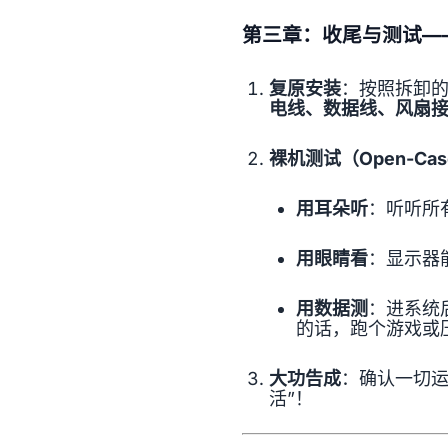
第三章：收尾与测试—
复原安装
：按照拆卸的
电线、数据线、风扇接
裸机测试（Open-Case
用耳朵听
：听听所
用眼睛看
：显示器
用数据测
：进系统
的话，跑个游戏或
大功告成
：确认一切运
活”！