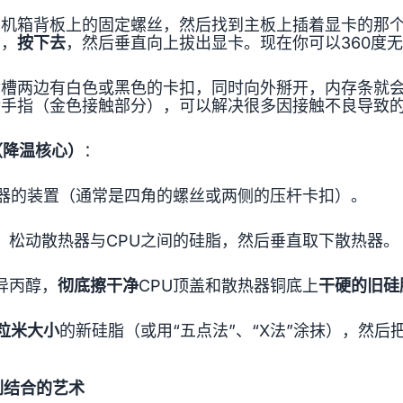
机箱背板上的固定螺丝，然后找到主板上插着显卡的那个长
扣，
按下去
，然后垂直向上拔出显卡。现在你可以360度
插槽两边有白色或黑色的卡扣，同时向外掰开，内存条就
金手指（金色接触部分），可以解决很多因接触不良导致
（降温核心）
：
热器的装置（通常是四角的螺丝或两侧的压杆卡扣）。
，松动散热器与CPU之间的硅脂，然后垂直取下散热器。
异丙醇，
彻底擦干净
CPU顶盖和散热器铜底上
干硬的旧硅
粒米大小
的新硅脂（或用“五点法”、“X法”涂抹），然
刷结合的艺术