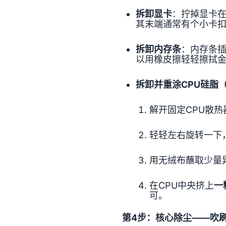
拆卸显卡
：拧掉显卡在
其末端通常有个小卡
拆卸内存条
：内存条
以用橡皮擦轻轻擦拭
拆卸并重涂CPU硅脂
解开固定CPU散
轻轻左右旋转一下
用无绒布蘸取少量
在CPU中央挤上
一
可。
第4步：核心除尘——吹