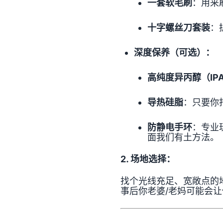
一套软毛刷
：用来
十字螺丝刀套装
：
深度保养（可选）：
高纯度异丙醇（IP
导热硅脂
：只要你
防静电手环
：专业
面我们有土方法。
2. 场地选择：
找个光线充足、宽敞点的
事后你老婆/老妈可能会