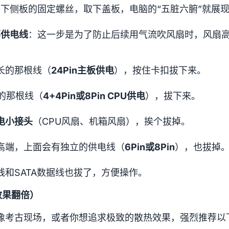
下侧板的固定螺丝，取下盖板，电脑的“五脏六腑”就展
部供电线
：这一步是为了防止后续用气流吹风扇时，风扇
长的那根线（
24Pin主板供电
），按住卡扣拔下来。
的那根线（
4+4Pin或8Pin CPU供电
），拔下来。
电小接头
（CPU风扇、机箱风扇），挨个拔掉。
高端，上面会有独立的供电线（
6Pin或8Pin
），也拔掉
线和SATA数据线也拔了，方便操作。
效果翻倍）
像考古现场，或者你想追求极致的散热效果，强烈推荐以