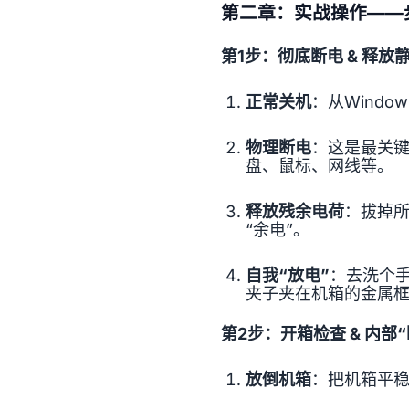
第二章：实战操作——
第1步：彻底断电 & 释放
正常关机
：从Windo
物理断电
：这是最关
盘、鼠标、网线等。
释放残余电荷
：拔掉
“余电”。
自我“放电”
：去洗个
夹子夹在机箱的金属
第2步：开箱检查 & 内部“
放倒机箱
：把机箱平