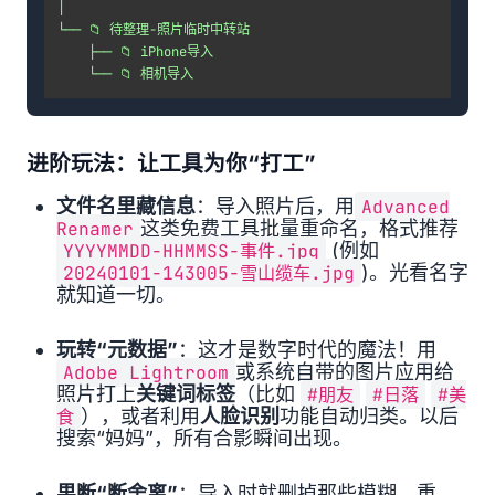
│
└──
📁
待整理-照片临时中转站
├──
📁
iPhone导入
└──
📁
相机导入
进阶玩法：让工具为你“打工”
文件名里藏信息
：导入照片后，用
Advanced
Renamer
这类免费工具批量重命名，格式推荐
YYYYMMDD-HHMMSS-事件.jpg
(例如
20240101-143005-雪山缆车.jpg
)。光看名字
就知道一切。
玩转“元数据”
：这才是数字时代的魔法！用
Adobe Lightroom
或系统自带的图片应用给
照片打上
关键词标签
（比如
#朋友
#日落
#美
食
），或者利用
人脸识别
功能自动归类。以后
搜索“妈妈”，所有合影瞬间出现。
果断“断舍离”
：导入时就删掉那些模糊、重