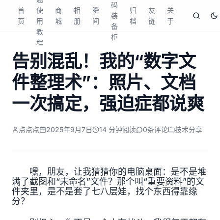
码
首
使
商
相
瞬
归
友
关
装
页
用
城
册
间
档
链
于
备
教
柜
程
告别混乱！我的“数字文
件整理术”：照片、文档
一次搞定，强迫症都说爽
点点点
2025年9月7日
14 分钟阅读
0
条评论
技术分享
嘿，朋友，让我猜猜你的电脑桌面：是不是堆
满了截图和“未命名”文件？那个叫“重要资料”的文
件夹里，是不是套了七八层娃，找个东西得靠缘
分？