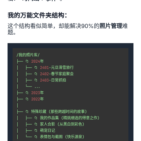
我的万能文件夹结构：
这个结构看似简单，却能解决90%的
照片管理
难
题。
/我的照片库/
├──
📁
2024
年
│
├──
📁
2401
-元旦滑雪旅行
│
├──
📁
2402
-春节家庭聚会
│
├──
📁
2403
-日常抓拍
│
└──
...
├──
📁
2023
年
├──
📁
2022
年
│
├──
📁
特殊珍藏
(那些跨越时间的故事)
│
├──
📁
我的作品集
(精挑细选的得意之作)
│
├──
📁
家人合影
(从黑白到彩色)
│
├──
📁
萌宠日记
│
└──
📁
表情包与截图
(快乐源泉)