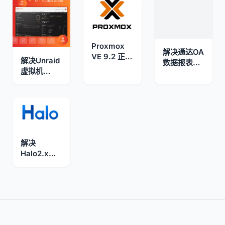
Proxmox
解决通达OA
VE 9.2 正式
解决Unraid
数据报表显
发布：引入
虚拟机
示数据空
动态负载均
libvirt丢失
白，原因权
衡器与全新
问题
限分配不足
SDN 功能
解决
Halo2.x版
本升级后启
动卡死，
MySQL 5.7
版本兼容性
及索引报错
解决方案