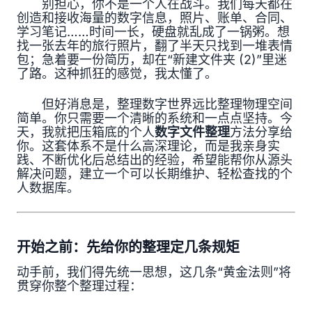
别担心，你不是一个人在战斗。我们每天都在
创造和接收海量的数字信息，照片、账单、合同、
学习笔记……时间一长，硬盘就乱成了一锅粥。想
找一张去年的旅行照片，翻了半天只找到一堆表情
包；急着要一份简历，却在“新建文件夹 (2)”里迷
了路。这种抓狂的感觉，我太懂了。
但好消息是，整理数字世界远比整理物理空间
简单。你只需要一个清晰的系统和一点点坚持。今
天，我就把压箱底的个人
数字文件整理
方法分享给
你。这套体系不是什么高深理论，而是我亲身实
践、不断优化后总结出的经验，希望能帮你从源头
解决问题，建立一个可以长期维护、轻松查找的个
人数据库。
开始之前：先给你的整理定几条规矩
动手前，我们得先统一思想，这几条“黄金法则”将
贯穿你整个整理过程：