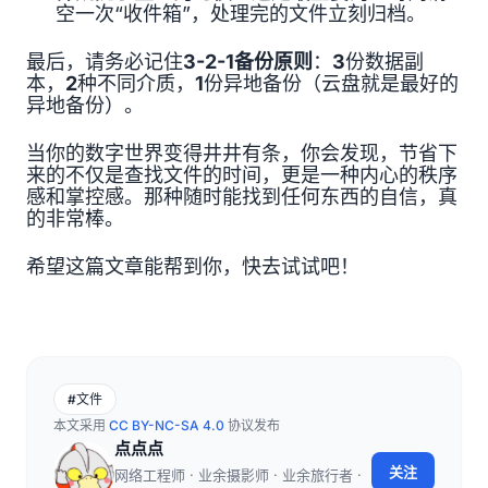
空一次“收件箱”，处理完的文件立刻归档。
最后，请务必记住
3-2-1备份原则
：
3
份数据副
本，
2
种不同介质，
1
份异地备份（云盘就是最好的
异地备份）。
当你的数字世界变得井井有条，你会发现，节省下
来的不仅是查找文件的时间，更是一种内心的秩序
感和掌控感。那种随时能找到任何东西的自信，真
的非常棒。
希望这篇文章能帮到你，快去试试吧！
#文件
本文采用
CC BY-NC-SA 4.0
协议发布
点点点
关注
网络工程师 · 业余摄影师 · 业余旅行者 ·