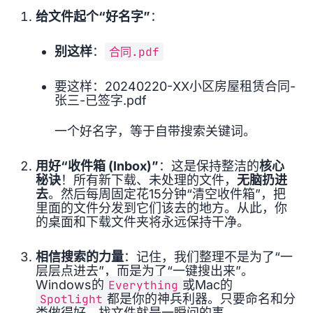
给文件起个“好名字”
：
别这样
：
合同.pdf
要这样：20240220-XX小区房屋租赁合同-
张三-已签字.pdf
一个好名字，等于自带搜索关键词。
用好“收件箱 (Inbox)”
：这是保持整洁的
核心
秘诀
！所有新下载、未处理的文件，
无脑扔进
去
。然后每周固定花15分钟“清空收件箱”，把
里面的文件分发到它们该去的地方。从此，你
的桌面和下载文件夹将永远保持干净。
相信搜索的力量
：记住，我们整理不是为了“一
层层点进去”，而是为了“一键搜出来”。
Windows的
Everything
或Mac的
Spotlight
都是你的神兵利器。只要命名和分
类做得好，找文件就是一瞬间的事。