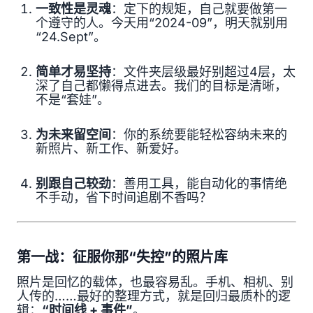
一致性是灵魂
：定下的规矩，自己就要做第一
个遵守的人。今天用“2024-09”，明天就别用
“24.Sept”。
简单才易坚持
：文件夹层级最好别超过4层，太
深了自己都懒得点进去。我们的目标是清晰，
不是“套娃”。
为未来留空间
：你的系统要能轻松容纳未来的
新照片、新工作、新爱好。
别跟自己较劲
：善用工具，能自动化的事情绝
不手动，省下时间追剧不香吗？
第一战：征服你那“失控”的照片库
照片是回忆的载体，也最容易乱。手机、相机、别
人传的……最好的整理方式，就是回归最质朴的逻
辑：
“时间线 + 事件”
。