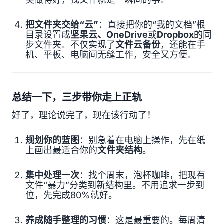
把文件夹交给“云”
：直接把你的“我的文档”根
目录设置成
坚果云、OneDrive
或
Dropbox
的同
步文件夹。不仅实现了
文件云备份
，还能在手
机、平板、电脑间无缝工作，安全又方便。
总结一下，三步带你走上正轨
好了，理论说完了，现在该行动了！
规划你的蓝图
：别急着在电脑上操作，先在纸
上画出最适合你的
文件夹结构
。
集中处理一次
：找个周末，泡杯咖啡，把现有
文件“暴力”分类到新结构里。不用追求一步到
位，先完成80%就好。
养成随手整理的习惯
：这是最重要的。每周清